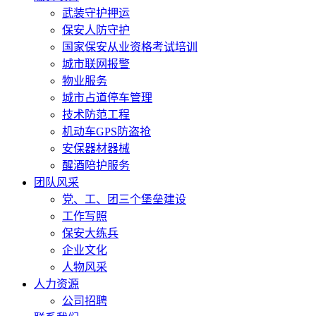
武装守护押运
保安人防守护
国家保安从业资格考试培训
城市联网报警
物业服务
城市占道停车管理
技术防范工程
机动车GPS防盗抢
安保器材器械
醒酒陪护服务
团队风采
党、工、团三个堡垒建设
工作写照
保安大练兵
企业文化
人物风采
人力资源
公司招聘