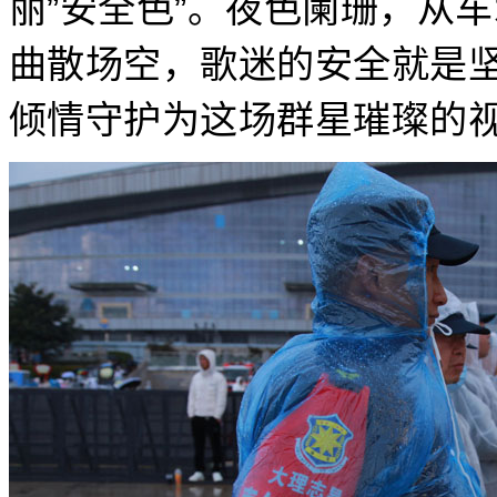
丽”安全色”。夜色阑珊，从
曲散场空，歌迷的安全就是
倾情守护为这场群星璀璨的